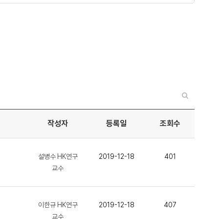
작성자
등록일
조회수
설병수 HK연구
2019-12-18
401
교수
이한규 HK연구
2019-12-18
407
교수