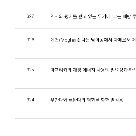
역사의 평가를 받고 있는 무가베, 그는 해방 투
327
메건(Meghan): 나는 남아공에서 자매로서 
326
아프리카의 재생 에너지 사용의 필요성과 확
325
우간다와 르완다의 평화를 향한 발걸음
324
다음
맨끝