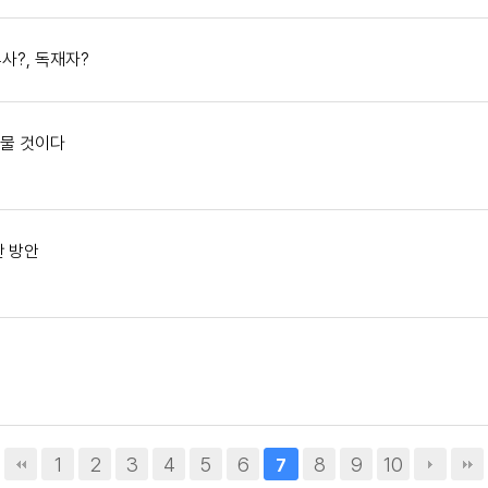
사?, 독재자?
머물 것이다
산 방안
1
2
3
4
5
6
8
9
10
7