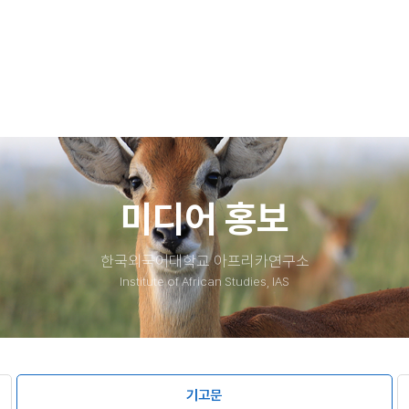
mSstVMIjrqOp-o
b0fb1370972b1204e55f6e294b02357363455:fSv83PkB
소식​
자료실​
사진
문서
동
동영상
영
녹취
기타
미디어 홍보
한국외국어대학교 아프리카연구소
Institute of African Studies, IAS
기고문