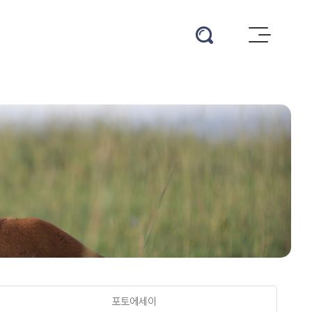
eQLlCIZdw+MNKg==
로그인
포토에세이