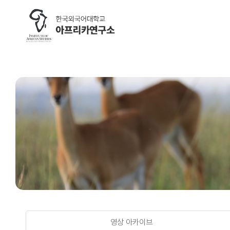
브로슈어 및 UI
google-site-verification=nOyR9skzgdddjILJnrgPJ5q0zrvGF
#DaumWebMasterTool:fd9c4577394d66bb77a0fd9322c
학술지 (AJAS)
연구소 
Research ethics regulations
공지사항
Review process
언론 보도
Editorial board
연구소활
Author guidelines
연구소 운
Call for papers
Search articles
영상 아카이브