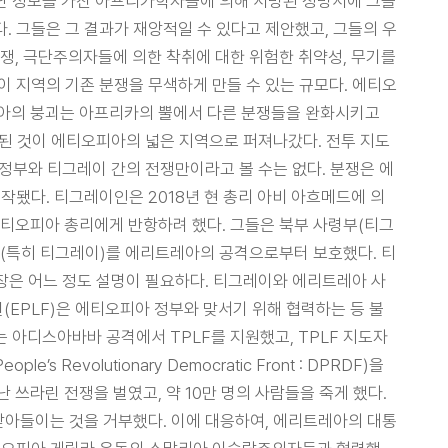
가장 뛰어난 정보를 가진 아프리카학자들에 의해 서명된 성명서에 그들
다. 그들은 그 결과가 재앙적일 수 있다고 제안했고, 그들의 우
분쟁, 극단주의자들에 의한 착취에 대한 위험한 취약성, 무기를
이 지역의 기존 분쟁을 무색하게 만들 수 있는 규모다. 에티오
오피아의 붕괴는 아프리카의 뿔에서 다른 분쟁들을 완화시키고
작된 것이 에티오피아의 넓은 지역으로 퍼져나갔다. 전투 지도
정부와 티그레이 간의 전쟁만이라고 볼 수는 없다. 분쟁은 에
다. 티그레이인은 2018년 현 총리 아비 아흐메드에 의
에티오피아 총리에게 반항하려 했다. 그들은 북부 사령부(티그
(특히 티그레이)를 에리트레아의 공격으로부터 보호했다. 티
장은 어느 정도 설명이 필요하다. 티그레이와 에리트레아 사
(EPLF)은 에티오피아 정부와 맞서기 위해 협력하는 등 불
 아디스아바바 공격에서 TPLF를 지원했고, TPLF 지도자
evolutionary Democratic Front : DPRDF)을
쓰라린 전쟁을 벌였고, 약 10만 명의 사람들을 죽게 했다.
아들이는 것을 거부했다. 이에 대응하여, 에리트레아의 대통