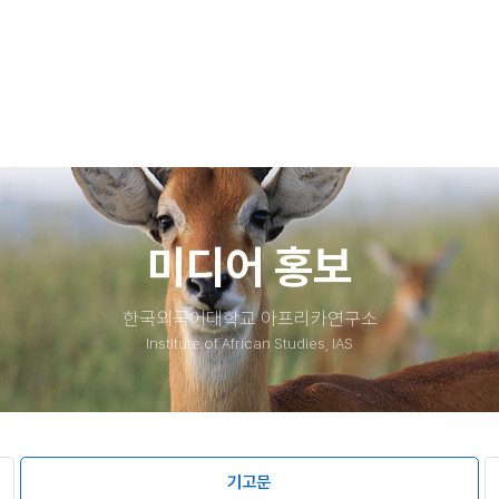
mSstVMIjrqOp-o
b0fb1370972b1204e55f6e294b02357363455:fSv83PkB
소식​
자료실​
사진
문서
동
동영상
영
녹취
기타
미디어 홍보
한국외국어대학교 아프리카연구소
Institute of African Studies, IAS
기고문