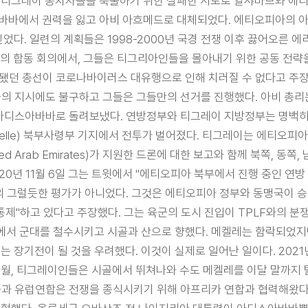
오피아의 티그레이 통치자들을 축출하기 위한 실패한 시도로 알샤바브와
디스아바바에서 권력을 잃고 아비 아흐메드로 대체되었다. 에티오피아의
다. 일련의 계획들은 1998-2000년 국경 전쟁 이후 끓어오른 
의 합동 회의에서, 그들은 티그리아인들을 몰아내기 위한 공동 전략
정됐던 총선이 코로나바이러스 대유행으로 인해 치러질 수 없다고 주
국의 지시에도 불구하고 그들은 그들만의 선거를 진행했다. 아비 총리는
 그를 아디스아바바로 돌려보냈다. 연방정부와 티그레이 지방정부는 명백히 
ekelle) 북부사령부 기지에서 전투가 벌어졌다. 티그레이는 에티오
d Arab Emirates)가 지원한 드론에 대한 보고와 함께 북쪽, 동
 아니다. 2020년 11월 6일 그는 트윗에서 "에티오피아 북부에서 진행 
 거의 그럴듯한 평가가 아니었다. 그것은 에티오피아 정부와 동맹국이
 통제"하고 있다고 주장했다. 그는 육군의 도시 진입이 TPLF와의 
시에서 군대를 철수시키고 시골과 산으로 향했다. 메켈레는 함락되었지만
장기전이 될 것을 우려했다. 이것이 실제로 일어난 일이다. 2021년
해 6월, 티그레이인들은 시골에서 뛰쳐나와 수도 메켈레를 이달 말까
미국과 유럽연합은 전쟁을 종식시키기 위해 아프리카 연합과 협력해왔