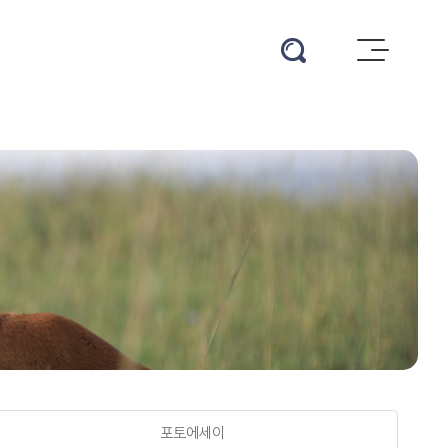
eQLlCIZdw+MNKg==
로그인
포토에세이