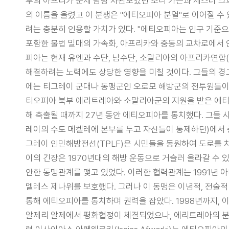
부의 아프리카 문제 담당 차관보였던 조니 카슨과 체스터 크로커(J
의 이름을 올렸고 이 분쟁은 "에티오피아 분열"로 이어질 수 
려는 충분히 인용할 가치가 있다. "에티오피아는 인구 기준으
포함한 불법 밀매의 가속화, 아프리카와 중동의 교차로에서 인
피아는 현재 유엔과 수단, 남수단, 소말리아의 아프리카연합
해결하려는 노력에도 상당한 영향을 미칠 것이다. 그들의 경
에는 티그레이 군대나 동맹군인 오로모 해방군의 전투원들이 
티오피아 북부 에리트레아와 소말리아군의 지원을 받은 에티오
해 축출될 때까지 27년 동안 에티오피아를 통치했다. 그들 
레이의 수도 메켈레에 본부를 두고 자신들이 통제하던)에서 
그레이 인민해방전선(TPLF)은 시민들을 동원하여 도로를 
이의 긴장은 1970년대의 해방 운동으로 거슬러 올라갈 수 
안한 동맹관계를 맺고 있었다. 이러한 협력관계는 1991년 
멜레스 제나위를 보호했다. 그러나 이 동맹은 이념적, 전술적 분쟁을 숨
통해 에티오피아를 통치하며 권력을 잡았다. 1998년까지, 
알제리 알제에서 평화협정이 체결되었으나, 에리트레아의 분