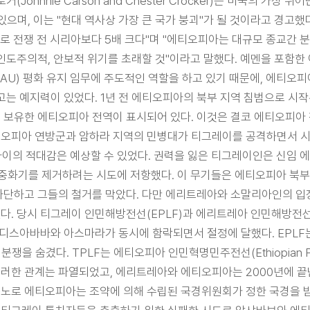
ohnnie Carson and Chester Crocker)는 미국의 
있으며, 이는 "현대 역사상 가장 큰 국가 붕괴"가 될 것이라고 경고했
로 전쟁 전 시리아보다 5배 크다"며 "에티오피아는 대규모 종교간 
도주의적, 안보적 위기를 초래할 것"이라고 말했다. 예멘을 포함한 
(AU) 평화 유지 임무에 주도적인 역할을 하고 있기 때문에, 에티
고는 예지력이 있었다. 1년 전 에티오피아의 북부 지역 침범으로 시
보유한 에티오피아 전역이 표시되어 있다. 이것은 결코 에티오피아 
피아 연방군과 암하라 지역의 민병대가 티그레이를 공격하면서 시작됐
사이의 적대감은 예상할 수 있었다. 권력을 잃은 티그레이인은 신임 
중화기를 제거하려는 시도에 저항했다. 이 무기들은 에티오피아 북부
차단하고 그들의 철거를 막았다. 다만 에리트레아와 소말리아인의 입
있다. 당시 티그레이 인민해방전선(EPLF)과 에리트레아 인민해방전선
아디스아바바와 아스마라가 동시에 함락되면서 절정에 달했다. EPLF는
겼다. TPLF는 에티오피아 인민혁명민주전선(Ethiopian People’s R
이러한 관계는 파열되었고, 에리트레아와 에티오피아는 2000년에 끝난 
노로 에티오피아는 조약에 의해 수립된 국경위원회가 정한 국경을 받