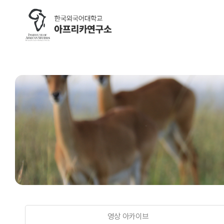
브로슈어 및 UI
google-site-verification=nOyR9skzgdddjILJnrgPJ5q0zrvGF
#DaumWebMasterTool:fd9c4577394d66bb77a0fd9322c
학술지 (AJAS)
연구소 
Research ethics regulations
공지사항
Review process
언론 보도
Editorial board
연구소활
Author guidelines
연구소 운
Call for papers
Search articles
영상 아카이브