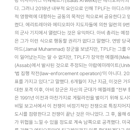
령 이사이아스 아페웨르키(Isaias Afwerki)는 에티
다. 그러나 2018년 내부적 요인으로 인해 TPLF는 아
적 영향력에 대항하는 공동의 목적인 적으로써 공유한다고 믿었
켰다. 에리트레아와 에티오피아 지도자들에 의한 일련의 9번
의 군사 기지에서 열렸다는 것은 유익하다. 아비 총리는 예
은 그가 이런 식으로 행동할 권리가 없다고 말했다. 연방 당
마드(Jamal Muhammad) 장군을 보냈지만, TPLF는
이 일어났는지는 알 수 없지만, TPLF가 장악한 메켈레(M
(Assab)에서 발사된 것으로 추정되는 아랍에미레이트(Unite
‘법 집행 작전(law-enforcement operation)’이
표를 가지고 있다."고 말했다. 6개월이 지난 지금, 이것은
대한 포격 이후, 아비 장군은 자신의 군대가 메켈레를 "전부
은 1991년 이전과 마찬가지로 게릴라전을 벌이기 위해 도
비밀 보고서에서 이 전쟁이 비정기적인 전쟁으로 특징지어지는 
도시를 점령한다고 전쟁이 끝난 것은 아니었다. 그 후, 올
가 위협을 느낄 수 있을 정도로 계속 남쪽으로 공격했다. 