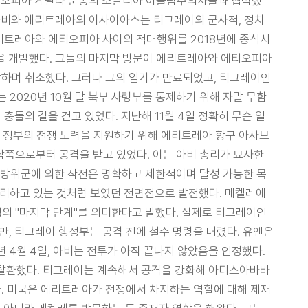
 에티오피아 게릴라 운동의 소말리아 이슬람주의자들과 협력했
 아비와 에리트레아의 이사이아스는 티그레이의 군사적, 정치
에리트레아와 에티오피아 사이의 적대행위를 2018년에 종식시
을 개발했다. 그들의 마지막 방문이 에리트레아와 에티오피아
장하며 취소했다. 그러나 그의 임기가 만료되었고, 티그레이인
 2020년 10월 말 북부 사령부를 통제하기 위해 자말 무함
충돌의 길을 걷고 있었다. 지난해 11월 4일 정확히 무슨 일
피아 정부의 전쟁 노력을 지원하기 위해 에리트레아 항구 아사브
쪽, 남쪽으로부터 공격을 받고 있었다. 이는 아비 총리가 묘사한
중인 연방 방위군에 의한 작전은 명확하고 제한적이며 달성 가능한 목
 승리하고 있는 것처럼 보였던 전면전으로 발전했다. 메켈레에
분쟁의 "마지막 단계"를 의미한다고 말했다. 실제로 티그레이인
, 티그레이 행정부는 공격 전에 철수 명령을 내렸다. 유엔은
 4월 4일, 아비는 전투가 아직 끝나지 않았음을 인정했다.
지 탈환했다. 티그레이는 계속해서 공격을 강화해 아디스아바바
다. 미국은 에리트레아가 전쟁에서 차지하는 역할에 대해 제재