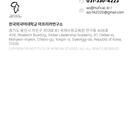
031-330-4223​
​​ias@hufs.ac.kr /
ias.hk2025@gmail.com
한국외국어대학교 아프리카연구소
경기도 용인시 처인구 외대로 81 국제사회교육원 연구동 406호
406, Research Building, Global Leadership Academy, 81, Oedae-ro,
Mohyeon-myeon, Cheoin-gu, Yongin-si, Gyeonggi-do, Republic of Korea,
17035
COPYRIGHT© INSTITUTE OF AFRICAN STUDIES, IAS. ALL RIGHTS RESERVED.