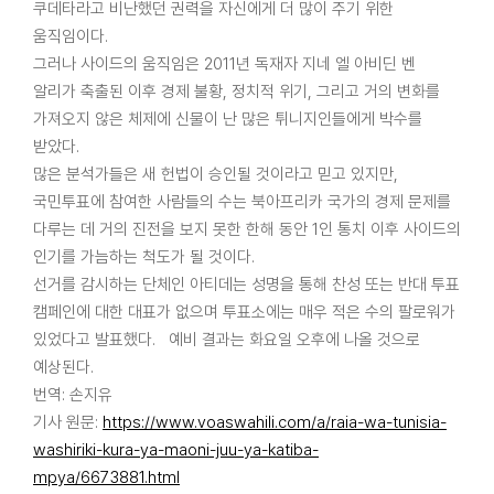
쿠데타라고 비난했던 권력을 자신에게 더 많이 주기 위한
움직임이다.
그러나 사이드의 움직임은 2011년 독재자 지네 엘 아비딘 벤
알리가 축출된 이후 경제 불황, 정치적 위기, 그리고 거의 변화를
가져오지 않은 체제에 신물이 난 많은 튀니지인들에게 박수를
받았다.
많은 분석가들은 새 헌법이 승인될 것이라고 믿고 있지만,
국민투표에 참여한 사람들의 수는 북아프리카 국가의 경제 문제를
다루는 데 거의 진전을 보지 못한 한해 동안 1인 통치 이후 사이드의
인기를 가늠하는 척도가 될 것이다.
선거를 감시하는 단체인 아티데는 성명을 통해 찬성 또는 반대 투표
캠페인에 대한 대표가 없으며 투표소에는 매우 적은 수의 팔로워가
있었다고 발표했다. 예비 결과는 화요일 오후에 나올 것으로
예상된다.
번역: 손지유
기사 원문:
https://www.voaswahili.com/a/raia-wa-tunisia-
washiriki-kura-ya-maoni-juu-ya-katiba-
mpya/6673881.html