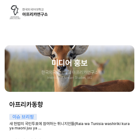
google-site-
verification=nOyR9skzgdddjILJnrgPJ5q0zrvGFmSstVMIjrqOp-o
#DaumWebMasterTool:fd9c4577394d66bb77a0fd9322cb0fb137
연구소소개
연구소 소개
연구소장 인사말
주요 사업
미디어 홍보
조직도
연구진 소개
한국외국어대학교 아프리카연구소
찾아오시는길
Institute of African Studies, IAS
브로슈어 및 UI
미디어 홍보
아프리카동향
영상 아카이브
기고문
이슈 브리핑
포토에세이
새 헌법의 국민투표에 참여하는 튀니지인들(Raia wa Tunisia washiriki kura
ya maoni juu ya …