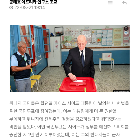
공태호 아프리카 연구소 조교
22-08-21 19:14
학술지 (AJAS)
Research ethics regulations
Review process
Editorial board
Author guidelines
Call for papers
Search articles
자료실​
사진
문서
튀니지 국민들은 월요일 카이스 사이드 대통령이 발의한 새 헌법을
동영상
위한 국민투표에 참여했는데, 이는 대통령에게 더 큰 권한을
녹취
부여하고 튀니지에 전체주의 정권을 강요하겠다고 위협했다는
기타
비판을 받았다. 이번 국민투표는 사이드가 정부를 해산하고 의회를
중단한 지 1년 만에 이루어졌는데, 이는 그의 반대자들이 군사